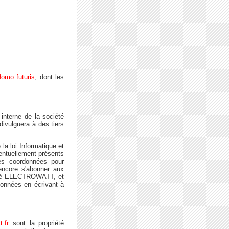
omo futuris
, dont les
 interne de la société
ulguera à des tiers
 la loi Informatique et
ventuellement présents
ses coordonnées pour
encore s'abonner aux
ciété ELECTROWATT, et
 données en écrivant à
.fr
sont la propriété