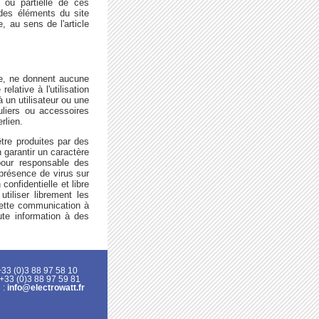
e ou partielle de ces
 des éléments du site
, au sens de l'article
e, ne donnent aucune
elative à l'utilisation
à un utilisateur ou une
uliers ou accessoires
rlien.
être produites par des
 garantir un caractère
 pour responsable des
 présence de virus sur
confidentielle et libre
tiliser librement les
cette communication à
oute information à des
 +33 (0)3 88 97 58 10
 +33 (0)3 88 97 59 81
 :
info@electrowatt.fr