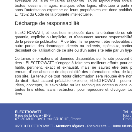
exclusive de leurs titulaires respectifs. Toute reproduction total
textes, dessins, images, marques et/ou logos, effectuée à partir
sans l'autorisation expresse de leurs propriétaires est donc prohibée
L. 713-2 du Code de la propriété intellectuelle.
Décharge de responsabilité
ELECTROWATT, et tous tiers impliqués dans la création de ce sit
garantie, explicite ou implicite, et n'assument aucune responsabilité r
de la présente publication. À ce titre, ils ne peuvent être redevables 
autre partie, des dommages directs ou indirects, spéciaux, partic
découlant de l'utilisation de ce site ou d'un autre site relié par un hype
Certaines informations et données disponibles sur le site peuvent 
tiers : ELECTROWATT s'engage à faire ses meilleurs efforts pour en
fiable, pertinent, exact et exhaustif, mais ne saurait être tenu
erreurs, d'une absence de disponibilité des informations et/ou de la
son site. La teneur de tout retour d'information sera réputée être non 
de droit. Sauf accord préalable explicite, ELECTROWATT pourra u
idées, concepts, le savoir-faire ou les techniques contenus dans 
toutes fins utiles, sans restriction, pour reproduire et divulguer t
tiers.
ELECTROWATT
Tel :
9 rue de la Gare - BP9
Fax :
67130 MUHLBACH sur BRUCHE, France
Email
©2010 ELECTROWATT -
Mentions légales
-
Plan du site
-
Homo futuris