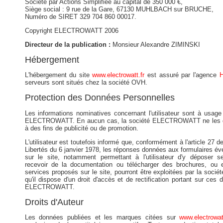
Société par Actions Simplifiée au capital de 350 000 €,
Siège social : 9 rue de la Gare, 67130 MUHLBACH sur BRUCHE,
Numéro de SIRET 329 704 860 00017.
Copyright ELECTROWATT 2006
Directeur de la publication :
Monsieur Alexandre ZIMINSKI
Hébergement
L'hébergement du site
www.electrowatt.fr
est assuré par l'agence
H
serveurs sont situés chez la société OVH.
Protection des Données Personnelles
Les informations nominatives concernant l'utilisateur sont à usage
ELECTROWATT. En aucun cas, la société ELECTROWATT ne les div
à des fins de publicité ou de promotion.
L'utilisateur est toutefois informé que, conformément à l'article 27 de
Libertés du 6 janvier 1978, les réponses données aux formulaires é
sur le site, notamment permettant à l'utilisateur d'y déposer 
recevoir de la documentation ou télécharger des brochures, ou 
services proposés sur le site, pourront être exploitées par la so
qu'il dispose d'un droit d'accès et de rectification portant sur ces
ELECTROWATT.
Droits d'Auteur
Les données publiées et les marques citées sur
www.electrowatt