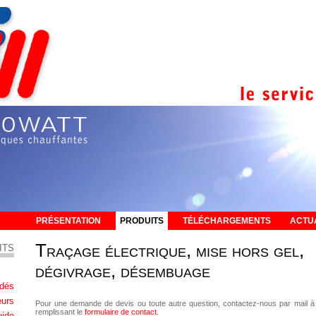
PRÉSENTATION
PRODUITS
TÉLÉCHARGEMENTS
ACTU
Traçage électrique, mise hors gel,
ITS
dégivrage, désembuage
ndés
urs
Pour une demande de devis ou toute autre question, contactez-nous par mail 
remplissant le
formulaire de contact
.
uide