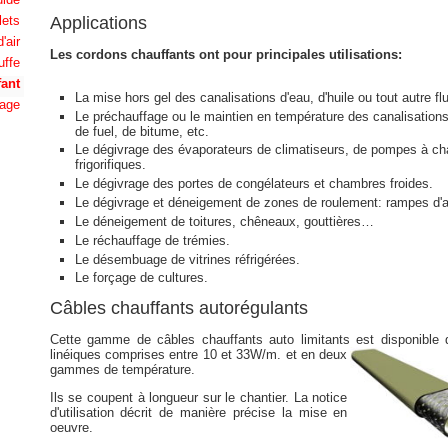
Applications
lets
'air
Les cordons chauffants ont pour principales utilisations:
uffe
fant
La mise hors gel des canalisations d'eau, d'huile ou tout autre flu
lage
Le préchauffage ou le maintien en température des canalisations 
de fuel, de bitume, etc.
Le dégivrage des évaporateurs de climatiseurs, de pompes à ch
frigorifiques.
Le dégivrage des portes de congélateurs et chambres froides.
Le dégivrage et déneigement de zones de roulement: rampes d'
Le déneigement de toitures, chêneaux, gouttières…
Le réchauffage de trémies.
Le désembuage de vitrines réfrigérées.
Le forçage de cultures.
Câbles chauffants autorégulants
Cette gamme de câbles chauffants auto limitants est disponible
linéiques
comprises entre 10 et 33W/m. et en deux
gammes de température.
Ils se coupent à longueur sur le chantier. La notice
d'utilisation décrit de manière précise la mise en
oeuvre.